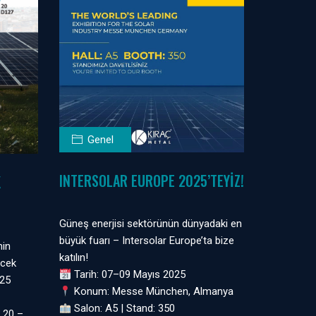
Genel
INTERSOLAR EUROPE 2025’TEYIZ!
K
Güneş enerjisi sektörünün dünyadaki en
büyük fuarı – Intersolar Europe’ta bize
nin
katılın!
ecek
Tarih: 07–09 Mayıs 2025
025
Konum: Messe München, Almanya
Salon: A5 | Stand: 350
 20 –