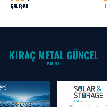
ÇALIŞAN
T
KIRAÇ METAL GÜNCEL
HABERLER