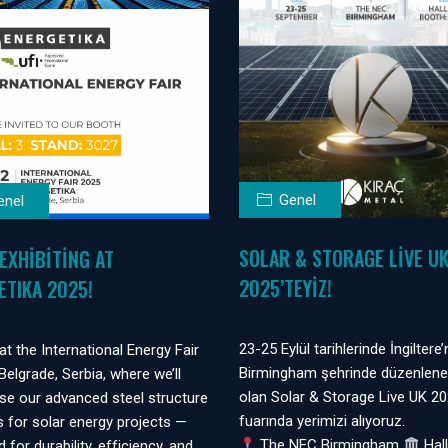
Genel
enel
SOLAR & STORAGE LIVE U
EXHIBITING AT
2025’TEYIZ!
ETIKA 2025!
23-25 Eylül tarihlerinde İngiltere’
at the International Energy Fair
Birmingham şehrinde düzenlen
Belgrade, Serbia, where we’ll
olan Solar & Storage Live UK 2
e our advanced steel structure
fuarında yerimizi alıyoruz.
 for solar energy projects —
The NEC Birmingham
Hall
 for durability, efficiency, and