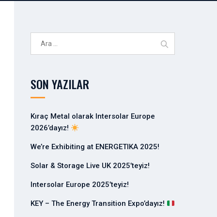
A
r
a
m
SON YAZILAR
a
:
Kıraç Metal olarak Intersolar Europe
2026’dayız!
We’re Exhibiting at ENERGETIKA 2025!
Solar & Storage Live UK 2025’teyiz!
Intersolar Europe 2025’teyiz!
KEY – The Energy Transition Expo’dayız!