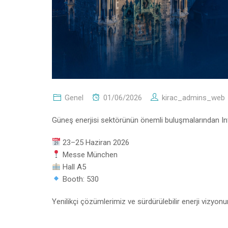
Genel
01/06/2026
kirac_admins_web
Güneş enerjisi sektörünün önemli buluşmalarından Int
23–25 Haziran 2026
Messe München
Hall A5
Booth: 530
Yenilikçi çözümlerimiz ve sürdürülebilir enerji vizyon