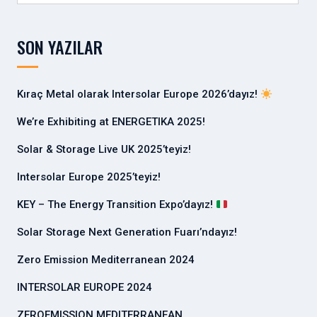
a
m
SON YAZILAR
a
:
Kıraç Metal olarak Intersolar Europe 2026’dayız!
We’re Exhibiting at ENERGETIKA 2025!
Solar & Storage Live UK 2025’teyiz!
Intersolar Europe 2025’teyiz!
KEY – The Energy Transition Expo’dayız!
Solar Storage Next Generation Fuarı’ndayız!
Zero Emission Mediterranean 2024
INTERSOLAR EUROPE 2024
ZEROEMISSION MEDITERRANEAN